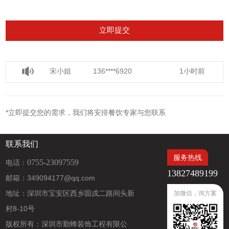
宋小姐
136****6920
1小时前
徐小姐
135****6997
5分钟前
王小姐
182****6959
1小时前
*立即提交您的需求，我们将安排餐饮专家与您联系
宋小姐
136****6920
1小时前
联系我们
服务热线
0755-23097559
电话：
13827489199
邮箱：349094177@qq.com
地址：深圳市宝安区西乡固戍二路间头新
加微信，询方案
村8-10号
版权所有：深圳市勤蜂装饰工程有限公