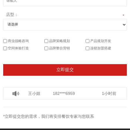
店型：
*
商业战略咨询
品牌策略规划
产品规划开发
空间体验打造
品牌整合营销
连锁加盟搭建
王小姐
182****6959
1小时前
宋小姐
136****6920
1小时前
*立即提交您的需求，我们将安排餐饮专家与您联系
徐小姐
135****6997
5分钟前