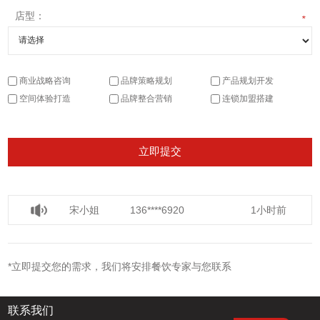
店型：
*
商业战略咨询
品牌策略规划
产品规划开发
空间体验打造
品牌整合营销
连锁加盟搭建
宋小姐
136****6920
1小时前
徐小姐
135****6997
5分钟前
*立即提交您的需求，我们将安排餐饮专家与您联系
王小姐
182****6959
1小时前
联系我们