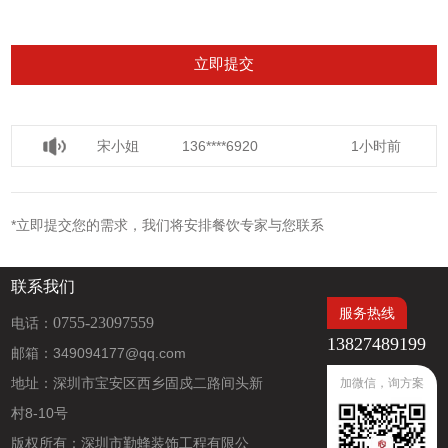
宋小姐
136****6920
1小时前
徐小姐
135****6997
5分钟前
*立即提交您的需求，我们将安排餐饮专家与您联系
王小姐
182****6959
1小时前
联系我们
服务热线
0755-23097559
电话：
13827489199
邮箱：349094177@qq.com
地址：深圳市宝安区西乡固戍二路间头新
加微信，询方案
村8-10号
版权所有：深圳市勤蜂装饰工程有限公