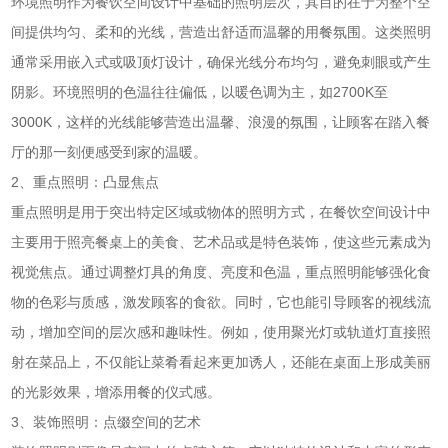
环境照明作为餐饮空间设计中基础的照明层次，其目的在于为整个空
间提供均匀、柔和的光线，营造出舒适而温馨的用餐氛围。这类照明
通常采用嵌入式或吸顶灯设计，确保光线分布均匀，避免刺眼或产生
阴影。环境照明的色温往往偏低，以暖色调为主，如2700K至
3000K，这样的光线能够营造出温馨、浪漫的氛围，让顾客在踏入餐
厅的那一刻便感受到家的温暖。
2、重点照明：凸显焦点
重点照明是用于突出特定区域或物体的照明方式，在餐饮空间设计中
主要用于照亮餐桌上的美食、艺术品或是特色装饰，使这些元素成为
视觉焦点。通过调整灯具的角度、亮度和色温，重点照明能够强化食
物的色彩与质感，激发顾客的食欲。同时，它也能引导顾客的视线流
动，增加空间的层次感和趣味性。例如，使用聚光灯或轨道灯直接照
射在菜品上，不仅能让菜肴看起来更加诱人，还能在桌面上形成美丽
的光影效果，增添用餐的仪式感。
3、装饰照明：点缀空间的艺术