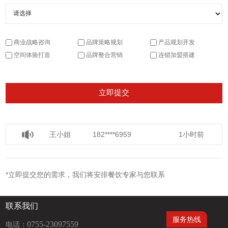
商业战略咨询
品牌策略规划
产品规划开发
空间体验打造
品牌整合营销
连锁加盟搭建
王小姐
182****6959
1小时前
宋小姐
136****6920
1小时前
徐小姐
135****6997
5分钟前
*立即提交您的需求，我们将安排餐饮专家与您联系
王小姐
182****6959
1小时前
联系我们
服务热线
0755-23097559
电话：